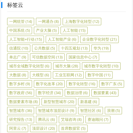
标签云
一网统管
(14)
一网通办
(8)
上海数字化转型
(12)
中国系统
(5)
产业大脑
(5)
人工智能
(15)
人工智能+行动
(15)
人工智能产业
(6)
企业数字化转型
(21)
信通院
(10)
公共数据
(5)
十四五规划
(13)
华为
(19)
单志广
(9)
可信数据空间
(13)
国家信息中心
(7)
城市全域数字化转型
(6)
城市大脑
(28)
城市数字化转型
(10)
大数据
(8)
大模型
(6)
工业互联网
(12)
数字中国
(11)
数字乡村
(9)
数字化改革
(20)
数字化转型
(16)
数字广东
(5)
数字政府
(56)
数字经济
(34)
数据治理
(6)
数据要素
(43)
数据要素市场
(8)
新型智慧城市
(20)
新基建
(6)
智慧城市
(36)
智慧城市顶层设计
(9)
智慧社区
(6)
浪潮
(5)
研究报告
(13)
腾讯云
(6)
艾瑞咨询
(8)
赛迪顾问
(7)
阿里云
(7)
顶层设计
(20)
首席数据官
(5)