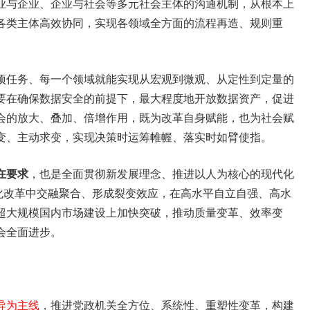
业与企业、企业与社会等多元社会主体的沟通机制，从根本上
各类主体高效协同，实现各领域全方面的流程再造、规则重
项任务、每一个领域就能实现从宏观到微观、从定性到定量的
要在确保数据安全的前提下，最大程度地开放数据资产，促进
会的放大、叠加、倍增作用，既为改革自身赋能，也为社会赋
变、主动求变，实现决策时运筹帷幄、落实时如臂使指。
在要求
，也是全面贯彻新发展理念、推进以人为核心的现代化
字化改革中交融聚合、形成裂变效应，在高水平自立自强、高水
超大规模国内市场建设上加快突破，推动质量变革、效率变
会全面进步。
导为主线
，推进党政机关全方位、系统性、重塑性变革，构建