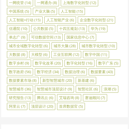
一网统管
(14)
一网通办
(8)
上海数字化转型
(12)
中国系统
(5)
产业大脑
(5)
人工智能
(15)
人工智能+行动
(15)
人工智能产业
(6)
企业数字化转型
(21)
信通院
(10)
公共数据
(5)
十四五规划
(13)
华为
(19)
单志广
(9)
可信数据空间
(13)
国家信息中心
(7)
城市全域数字化转型
(6)
城市大脑
(28)
城市数字化转型
(10)
大数据
(8)
大模型
(6)
工业互联网
(12)
数字中国
(11)
数字乡村
(9)
数字化改革
(20)
数字化转型
(16)
数字广东
(5)
数字政府
(56)
数字经济
(34)
数据治理
(6)
数据要素
(43)
数据要素市场
(8)
新型智慧城市
(20)
新基建
(6)
智慧城市
(36)
智慧城市顶层设计
(9)
智慧社区
(6)
浪潮
(5)
研究报告
(13)
腾讯云
(6)
艾瑞咨询
(8)
赛迪顾问
(7)
阿里云
(7)
顶层设计
(20)
首席数据官
(5)