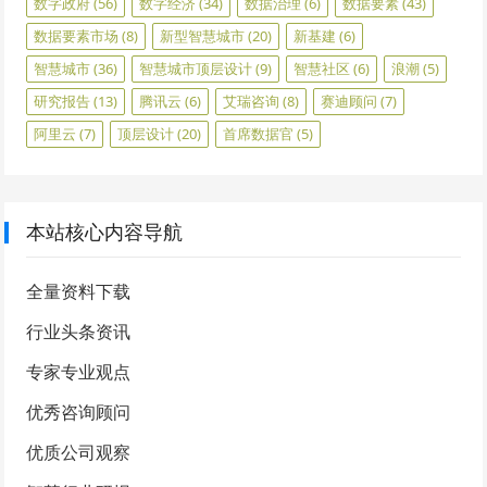
数字政府
(56)
数字经济
(34)
数据治理
(6)
数据要素
(43)
数据要素市场
(8)
新型智慧城市
(20)
新基建
(6)
智慧城市
(36)
智慧城市顶层设计
(9)
智慧社区
(6)
浪潮
(5)
研究报告
(13)
腾讯云
(6)
艾瑞咨询
(8)
赛迪顾问
(7)
阿里云
(7)
顶层设计
(20)
首席数据官
(5)
本站核心内容导航
全量资料下载
行业头条资讯
专家专业观点
优秀咨询顾问
优质公司观察