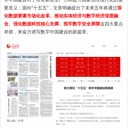
要意义；面向“十五五”，文章明确提出了未来五年将通过
深
化数据要素市场化改革、推动实体经济与数字经济深度融
合、强化数据科技核心支撑、筑牢数字安全屏障
这四大重点
举措，来奋力谱写数字中国建设的新篇章。