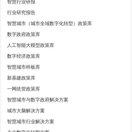
智慧行业研报
行业研究报告
智慧城市（城市全域数字化转型）政策库
数字政府政策库
人工智能大模型政策库
数字经济政策库
智慧城市样板库
新基建政策库
一网统管政策库
智慧城市与数字政府解决方案
城市大脑解决方案
智慧城市行业解决方案