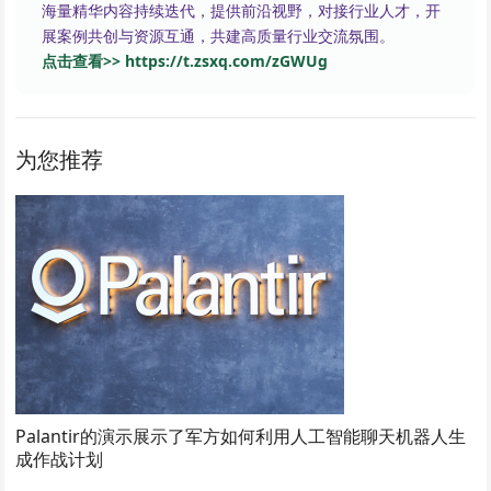
海量精华内容持续迭代，提供前沿视野，对接行业人才，开
展案例共创与资源互通，共建高质量行业交流氛围。
点击查看>> https://t.zsxq.com/zGWUg
为您推荐
Palantir的演示展示了军方如何利用人工智能聊天机器人生
成作战计划