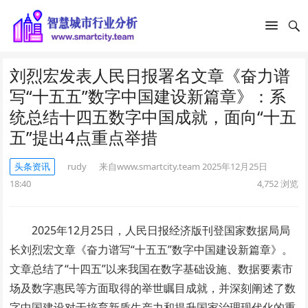
刘烈宏发表人民日报署名文章《奋力谱
写“十五五”数字中国建设新篇章》：系
统总结十四五数字中国成就，面向“十五
五”提出4点重点举措
头条资讯
rudy
来自www.smartcity.team
2025年12月25日
18:40
4,752
浏览
2025年12月25日，人民日报经济版刊登国家数据局局
长刘烈宏文章《奋力谱写“十五五”数字中国建设新篇章》。
文章总结了“十四五”以来我国在数字基础设施、数据要素市
场及数字惠民等方面取得的举世瞩目成就，并深刻阐述了数
字中国建设对于培育新质生产力和提升国家治理现代化的重