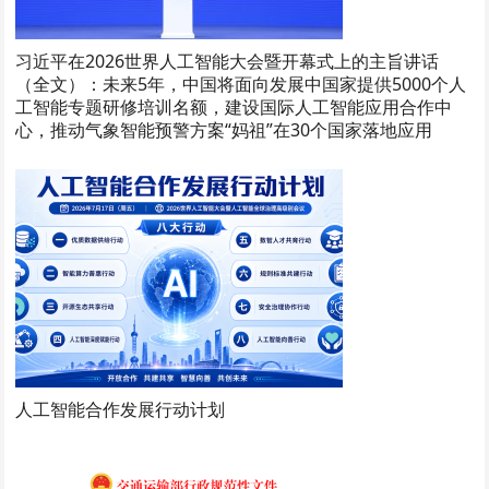
习近平在2026世界人工智能大会暨开幕式上的主旨讲话
（全文）：未来5年，中国将面向发展中国家提供5000个人
工智能专题研修培训名额，建设国际人工智能应用合作中
心，推动气象智能预警方案“妈祖”在30个国家落地应用
人工智能合作发展行动计划