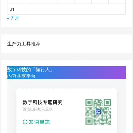
31
« 7 月
生产力工具推荐
数字科技的「懂行人」
内容共享平台