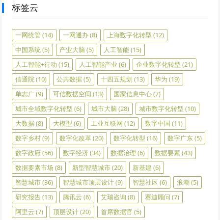
标签云
一网统管
(14)
一网通办
(8)
上海数字化转型
(12)
中国系统
(5)
产业大脑
(5)
人工智能
(15)
人工智能+行动
(15)
人工智能产业
(6)
企业数字化转型
(21)
信通院
(10)
公共数据
(5)
十四五规划
(13)
华为
(19)
单志广
(9)
可信数据空间
(13)
国家信息中心
(7)
城市全域数字化转型
(6)
城市大脑
(28)
城市数字化转型
(10)
大数据
(8)
大模型
(6)
工业互联网
(12)
数字中国
(11)
数字乡村
(9)
数字化改革
(20)
数字化转型
(16)
数字广东
(5)
数字政府
(56)
数字经济
(34)
数据治理
(6)
数据要素
(43)
数据要素市场
(8)
新型智慧城市
(20)
新基建
(6)
智慧城市
(36)
智慧城市顶层设计
(9)
智慧社区
(6)
浪潮
(5)
研究报告
(13)
腾讯云
(6)
艾瑞咨询
(8)
赛迪顾问
(7)
阿里云
(7)
顶层设计
(20)
首席数据官
(5)