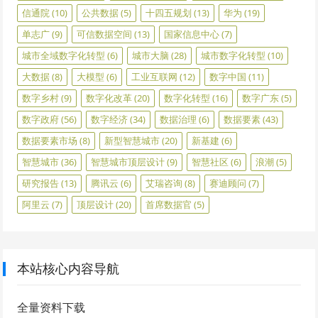
信通院
(10)
公共数据
(5)
十四五规划
(13)
华为
(19)
单志广
(9)
可信数据空间
(13)
国家信息中心
(7)
城市全域数字化转型
(6)
城市大脑
(28)
城市数字化转型
(10)
大数据
(8)
大模型
(6)
工业互联网
(12)
数字中国
(11)
数字乡村
(9)
数字化改革
(20)
数字化转型
(16)
数字广东
(5)
数字政府
(56)
数字经济
(34)
数据治理
(6)
数据要素
(43)
数据要素市场
(8)
新型智慧城市
(20)
新基建
(6)
智慧城市
(36)
智慧城市顶层设计
(9)
智慧社区
(6)
浪潮
(5)
研究报告
(13)
腾讯云
(6)
艾瑞咨询
(8)
赛迪顾问
(7)
阿里云
(7)
顶层设计
(20)
首席数据官
(5)
本站核心内容导航
全量资料下载