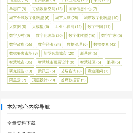
单志广
(9)
可信数据空间
(13)
国家信息中心
(7)
城市全域数字化转型
(6)
城市大脑
(28)
城市数字化转型
(10)
大数据
(8)
大模型
(6)
工业互联网
(12)
数字中国
(11)
数字乡村
(9)
数字化改革
(20)
数字化转型
(16)
数字广东
(5)
数字政府
(56)
数字经济
(34)
数据治理
(6)
数据要素
(43)
数据要素市场
(8)
新型智慧城市
(20)
新基建
(6)
智慧城市
(36)
智慧城市顶层设计
(9)
智慧社区
(6)
浪潮
(5)
研究报告
(13)
腾讯云
(6)
艾瑞咨询
(8)
赛迪顾问
(7)
阿里云
(7)
顶层设计
(20)
首席数据官
(5)
本站核心内容导航
全量资料下载