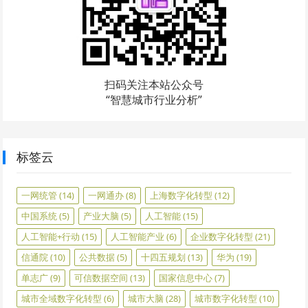
扫码关注本站公众号
“智慧城市行业分析”
标签云
一网统管
(14)
一网通办
(8)
上海数字化转型
(12)
中国系统
(5)
产业大脑
(5)
人工智能
(15)
人工智能+行动
(15)
人工智能产业
(6)
企业数字化转型
(21)
信通院
(10)
公共数据
(5)
十四五规划
(13)
华为
(19)
单志广
(9)
可信数据空间
(13)
国家信息中心
(7)
城市全域数字化转型
(6)
城市大脑
(28)
城市数字化转型
(10)