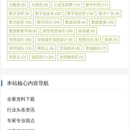
大数据
(8)
大模型
(6)
工业互联网
(12)
数字中国
(11)
数字乡村
(9)
数字化改革
(20)
数字化转型
(16)
数字广东
(5)
数字政府
(56)
数字经济
(34)
数据治理
(6)
数据要素
(43)
数据要素市场
(8)
新型智慧城市
(20)
新基建
(6)
智慧城市
(36)
智慧城市顶层设计
(9)
智慧社区
(6)
浪潮
(5)
研究报告
(13)
腾讯云
(6)
艾瑞咨询
(8)
赛迪顾问
(7)
阿里云
(7)
顶层设计
(20)
首席数据官
(5)
本站核心内容导航
全量资料下载
行业头条资讯
专家专业观点