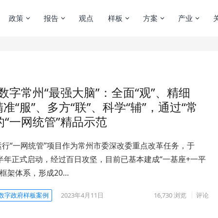
政策
报告
观点
样板
方案
产业
数字常州“最强大脑”：全面“观”、精细
精准“服”、多方“联”、科学“辅”，通过“常
“一网统管”精品示范
运行“一网统管”项目作为常州市委深改委重点改革任务，于
下半年正式启动，经过百日攻坚，目前已基本建成“一基座+一平
”框架体系，形成20…
数字政府样板案例
2023年4月11日
16,730
浏览
评论