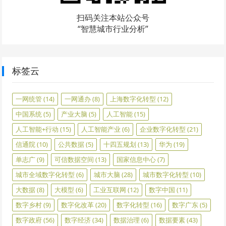
扫码关注本站公众号
“智慧城市行业分析”
标签云
一网统管
(14)
一网通办
(8)
上海数字化转型
(12)
中国系统
(5)
产业大脑
(5)
人工智能
(15)
人工智能+行动
(15)
人工智能产业
(6)
企业数字化转型
(21)
信通院
(10)
公共数据
(5)
十四五规划
(13)
华为
(19)
单志广
(9)
可信数据空间
(13)
国家信息中心
(7)
城市全域数字化转型
(6)
城市大脑
(28)
城市数字化转型
(10)
大数据
(8)
大模型
(6)
工业互联网
(12)
数字中国
(11)
数字乡村
(9)
数字化改革
(20)
数字化转型
(16)
数字广东
(5)
数字政府
(56)
数字经济
(34)
数据治理
(6)
数据要素
(43)