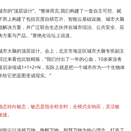
市的“顶层设计”。“整体而言,我们构建了一套自主可控、赋
下而上构建了包括百度自研芯片、智能云基础设施、城市大脑
础解决方案，并广泛联合生态伙伴在城市综治、公共安全、应
决方案与产品。”黄艳在论坛上说道。
城市大脑的顶层设计。会上，北京市海淀区城市大脑专班副主
过来看也比较精炼，“我们付出了一年的心血，10余家业务
后浓缩成1+1+2+N，实际上就是把一个城市作为一个生物体
步给它把蓝图变成现实。”
稳态转向敏态，敏态是指全程全时，全模式全响应，灵活敏
敏捷
。
智能云以连接万物、唤醒万物、智慧万物为核心理念，打造了