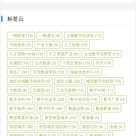
标签云
一网统管
(14)
一网通办
(8)
上海数字化转型
(12)
中国系统
(5)
产业大脑
(5)
人工智能
(15)
人工智能+行动
(15)
人工智能产业
(6)
企业数字化转型
(21)
信通院
(10)
公共数据
(5)
十四五规划
(13)
华为
(19)
单志广
(9)
可信数据空间
(13)
国家信息中心
(7)
城市全域数字化转型
(6)
城市大脑
(28)
城市数字化转型
(10)
大数据
(8)
大模型
(6)
工业互联网
(12)
数字中国
(11)
数字乡村
(9)
数字化改革
(20)
数字化转型
(16)
数字广东
(5)
数字政府
(56)
数字经济
(34)
数据治理
(6)
数据要素
(43)
数据要素市场
(8)
新型智慧城市
(20)
新基建
(6)
智慧城市
(36)
智慧城市顶层设计
(9)
智慧社区
(6)
浪潮
(5)
研究报告
(13)
腾讯云
(6)
艾瑞咨询
(8)
赛迪顾问
(7)