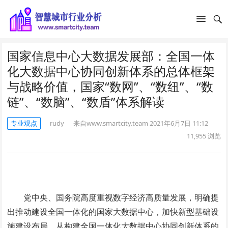
国家信息中心大数据发展部：全国一体
化大数据中心协同创新体系的总体框架
与战略价值，国家“数网”、“数纽”、“数
链”、“数脑”、“数盾”体系解读
专业观点
rudy
来自www.smartcity.team
2021年6月7日 11:12
11,955
浏览
党中央、国务院高度重视数字经济高质量发展，明确提
出推动建设全国一体化的国家大数据中心，加快新型基础设
施建设布局。从构建全国一体化大数据中心协同创新体系的