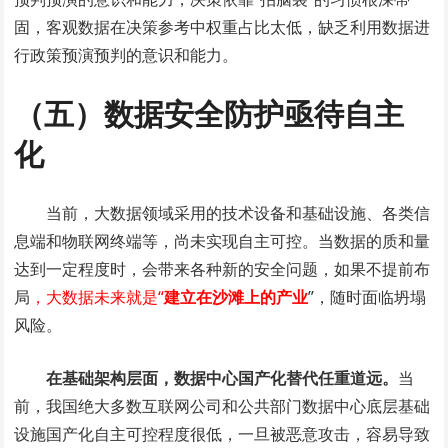
固，客观数据在决策参考中权重占比太低，缺乏利用数据进
行政策预演预判的意识和能力。
（五）数据安全防护亟待自主
化
当前，大数据领域采用的技术设备和基础设施、各类信
息端和物联网终端等，尚未实现自主可控。当数据的质和量
达到一定程度时，会带来各种新的安全问题，如果不提前布
局
，大数据未来就是“
建立在沙滩上的产业
”，随时面临坍塌
风险。
在基础架构层面，数据中心国产化替代任重道远。
当
前，我国绝大多数互联网公司和公共部门数据中心底层基础
设施国产化自主可控程度很低，一旦被恶意攻击，容易导致