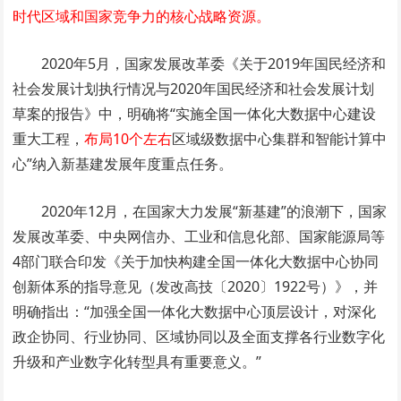
时代区域和国家竞争力的核心战略资源。
2020年5月，国家发展改革委《关于2019年国民经济和
社会发展计划执行情况与2020年国民经济和社会发展计划
草案的报告》中，明确将“实施全国一体化大数据中心建设
重大工程，
布局10个左右
区域级数据中心集群和智能计算中
心”纳入新基建发展年度重点任务。
2020年12月，在国家大力发展“新基建”的浪潮下，国家
发展改革委、中央网信办、工业和信息化部、国家能源局等
4部门联合印发《关于加快构建全国一体化大数据中心协同
创新体系的指导意见（发改高技〔2020〕1922号）》，并
明确指出：“加强全国一体化大数据中心顶层设计，对深化
政企协同、行业协同、区域协同以及全面支撑各行业数字化
升级和产业数字化转型具有重要意义。”