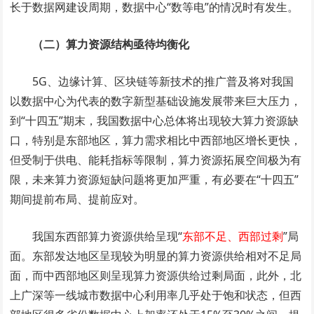
长于数据网建设周期，数据中心“数等电”的情况时有发生。
（二）算力资源结构亟待均衡化
5G、边缘计算、区块链等新技术的推广普及将对我国
以数据中心为代表的数字新型基础设施发展带来巨大压力，
到“十四五”期末，我国数据中心总体将出现较大算力资源缺
口，特别是东部地区，算力需求相比中西部地区增长更快，
但受制于供电、能耗指标等限制，算力资源拓展空间极为有
限，未来算力资源短缺问题将更加严重，有必要在“十四五”
期间提前布局、提前应对。
我国东西部算力资源供给呈现“
东部不足、西部过剩
”局
面。东部发达地区呈现较为明显的算力资源供给相对不足局
面，而中西部地区则呈现算力资源供给过剩局面，此外，北
上广深等一线城市数据中心利用率几乎处于饱和状态，但西