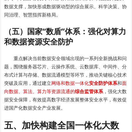
数据支撑，加快形成数据驱动型的综合展示、科学决策、协
同治理、智慧指挥新格局。
（五）国家“数盾”体系：强化对算力
和数据资源安全防护
重点解决当前数据安全领域出现的一系列全新挑战和问
题，围绕服务器芯片、云操作系统、云数据库、中间件、分
布式计算与存储、数据流通模型等环节，推动关键核心技术
突破及应用，通过建立
网络和数据一体化
安全防护体系
和
面
向数据、算法、算力等资源流通的
综合监管体系
，强化大数
据安全保障，有效提高数字经济发展整体安全水平，有效促
进国产化数据安全产业发展。
五、加快构建全国一体化大数