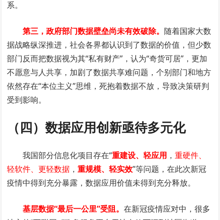
系。
第三，政府部门数据壁垒尚未有效破除。
随着国家大数
据战略纵深推进，社会各界都认识到了数据的价值，但少数
部门反而把数据视为其“私有财产”，认为“奇货可居”，更加
不愿意与人共享，加剧了数据共享难问题，个别部门和地方
依然存在“本位主义”思维，死抱着数据不放，导致决策研判
受到影响。
（四）数据应用创新亟待多元化
我国部分信息化项目存在“
重建设、轻应用
，
重硬件、
轻软件、更轻数据
，
重规模、轻实效
”等问题，在此次新冠
疫情中得到充分暴露，数据应用价值未得到充分释放。
基层数据“最后一公里”受阻。
在新冠疫情应对中，很多