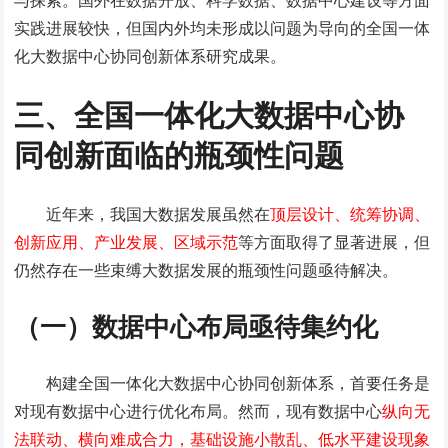
与探索。国外在数据开放、科学数据、数据中心建设等方面
实践进展较快，但国内外均未形成以问题为导向的全国一体
化大数据中心协同创新体系研究成果。
三、全国一体化大数据中心协
同创新面临的瓶颈性问题
近年来，我国大数据发展虽然在
顶层设计、统筹协调、
创新应用、产业发展、区域示范
等方面取得了显著进展，但
仍然存在一些束缚大数据发展的瓶颈性问题亟待解决。
（一）数据中心布局亟待集约化
构建全国一体化大数据中心协同创新体系，首要任务是
对现有数据中心进行优化布局。然而，现有数据中心
纵向无
法联动、横向难成合力，基础设施小散乱、低水平建设现象