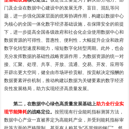
门及企业在数据中心建设中的发展无序、盲目、混乱等问
题，进一步强化国家层面的统筹协调作用，构建以数据中心
为核心的全国一体化数字经济基础设施，在保障安全的前提
下，进一步提高全国各级政府和社会化企业使用数据中心和
数据资源的可得性、普惠性、便利性，大幅提升企业和政府
数字化转型速度和能力，缩短数字化转型周期。此外，也会
充分发挥数据的基础性战略资源作用，为数据资源的统一对
接、汇聚、处理、共享、开放、流通、交易、开发、应用等
开辟出更大空间，健全由市场评价贡献、按贡献决定报酬的
数据要素评价机制，推动构建以数据为关键要素的数字经济
良性发展格局，助力实现经济高质量发展。
第二，在数据中心绿色高质量发展基础上
助力全行业实
现节能降耗
的战略定位。
按照现有行业能耗指标测算方法，
数据中心产业一直被界定为高能耗产业，并受到能耗指标审
批等方面的严格限制，甚至有人称其为“不冒烟的钢厂”。然