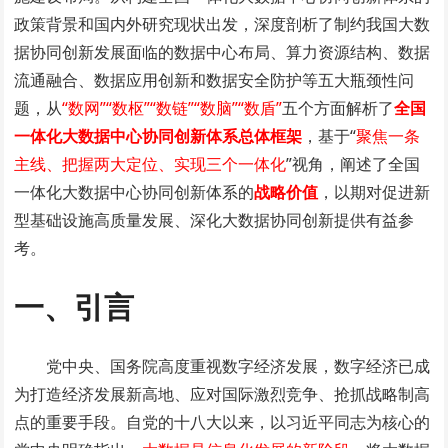
政策背景和国内外研究现状出发，深度剖析了制约我国大数
据协同创新发展面临的数据中心布局、算力资源结构、数据
流通融合、数据应用创新和数据安全防护等五大瓶颈性问
题，从
“数网”“数枢”“数链”“数脑”“数盾”
五个方面解析了
全国
一体化大数据中心协同创新体系总体框架
，基于“
聚焦一条
主线、把握两大定位、实现三个一体化
”视角，阐述了全国
一体化大数据中心协同创新体系的
战略价值
，以期对促进新
型基础设施高质量发展、深化大数据协同创新提供有益参
考。
一、引言
党中央、国务院高度重视数字经济发展，数字经济已成
为打造经济发展新高地、应对国际激烈竞争、抢抓战略制高
点的重要手段。自党的十八大以来，以习近平同志为核心的