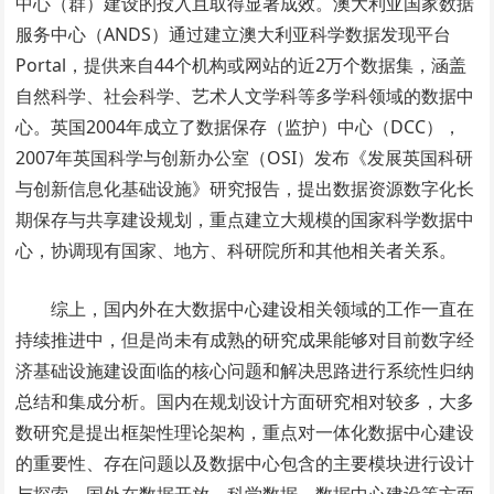
中心（群）建设的投入且取得显著成效。澳大利亚国家数据
服务中心（ANDS）通过建立澳大利亚科学数据发现平台
Portal，提供来自44个机构或网站的近2万个数据集，涵盖
自然科学、社会科学、艺术人文学科等多学科领域的数据中
心。英国2004年成立了数据保存（监护）中心（DCC），
2007年英国科学与创新办公室（OSI）发布《发展英国科研
与创新信息化基础设施》研究报告，提出数据资源数字化长
期保存与共享建设规划，重点建立大规模的国家科学数据中
心，协调现有国家、地方、科研院所和其他相关者关系。
综上，国内外在大数据中心建设相关领域的工作一直在
持续推进中，但是尚未有成熟的研究成果能够对目前数字经
济基础设施建设面临的核心问题和解决思路进行系统性归纳
总结和集成分析。国内在规划设计方面研究相对较多，大多
数研究是提出框架性理论架构，重点对一体化数据中心建设
的重要性、存在问题以及数据中心包含的主要模块进行设计