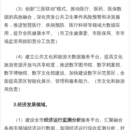
（3）创新“三医联动”模式。推动医疗、医药、医保数
据的高效融合，深化突发公共卫生事件风险预警和决策服
务，推进智慧医疗、疾病预防、医疗科研等领域大数据应
用，提升全民健康水平。（市卫生健康委、市医保局、市市
场监管局按职责分工负责）
（4）建立公共文化和旅游大数据服务平台。提高文化
旅游资源开放与共享程度，推进数字图书馆、数字档案馆、
数字博物馆、数字文化馆建设。加快建设数字示范景区，全
面提高景区智能化展示、管理和服务能力。（市文化和旅游
局负责）
3.
经济发展领域。
（1）建设全市
经济运行监测分析
服务平台。汇聚融合
各相关领域经济运行数据，加强经济运行综合监测分析，对