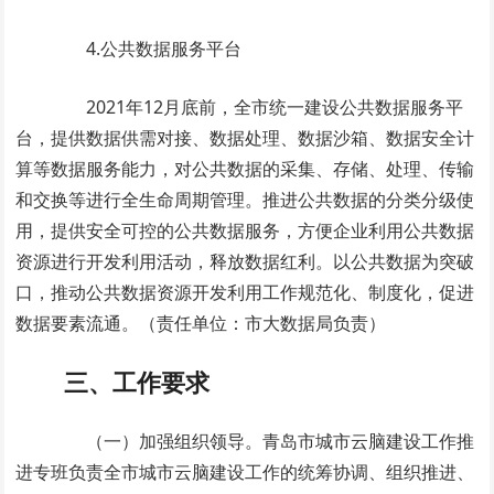
4.公共数据服务平台
2021年12月底前，全市统一建设公共数据服务平
台，提供数据供需对接、数据处理、数据沙箱、数据安全计
算等数据服务能力，对公共数据的采集、存储、处理、传输
和交换等进行全生命周期管理。推进公共数据的分类分级使
用，提供安全可控的公共数据服务，方便企业利用公共数据
资源进行开发利用活动，释放数据红利。以公共数据为突破
口，推动公共数据资源开发利用工作规范化、制度化，促进
数据要素流通。（责任单位：市大数据局负责）
三、工作要求
（一）加强组织领导。青岛市城市云脑建设工作推
进专班负责全市城市云脑建设工作的统筹协调、组织推进、