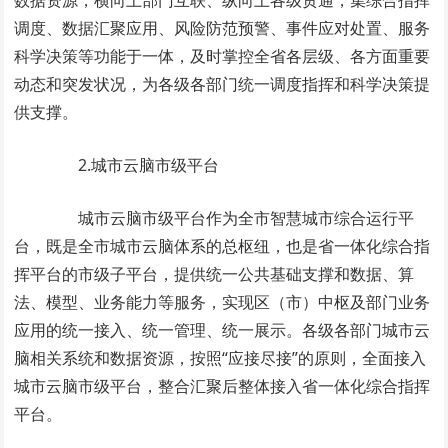
数据资源，横向上部门互联、纵向上各级贯通，集综合指挥
调度、数据汇聚应用、风险防范预警、事件应对处置、服务
科学决策等功能于一体，及时掌控全省各层级、各方面重要
动态和突发状况，为各级各部门统一调度指挥和科学决策提
供支撑。
2.城市云脑市级平台
城市云脑市级平台作为全市智慧城市综合运行平
台，既是全市城市云脑体系的总枢纽，也是省一体化综合指
挥平台的市级子平台，提供统一公共基础支撑和数据、算
法、模型、业务能力等服务，实现区（市）中枢及部门业务
应用的统一接入、统一管理、统一展示。各级各部门城市云
脑相关系统和数据资源，按照“应接尽接”的原则，全面接入
城市云脑市级平台，整合汇聚后整体接入省一体化综合指挥
平台。