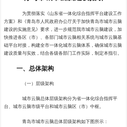
为贯彻落实《山东省一体化综合指挥平台建设工作
方案》和《青岛市人民政府办公厅关于加快青岛市城市云脑
建设的实施意见》要求，进一步规范我市城市云脑建设，加
快推进各区（市）、各部门城市云脑相关系统与城市云脑基
础平台对接，构建全市一体化城市云脑体系，确保城市云脑
建设质量与实效，结合各级各部门工作实际，制定本指引。
一、总体架构
（一）层级架构
城市云脑总体层级架构分为省一体化综合指挥平
台、城市云脑市级平台和城市云脑区（市）中枢。
青岛市城市云脑总体层级架构如下图所示：