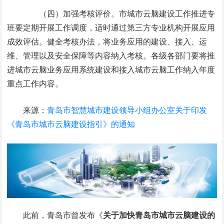
（四）加强考核评价。市城市云脑建设工作推进专
班要定期开展工作调度，适时通过第三方专业机构开展应用
成效评估。健全考核办法，将业务应用的建设、接入、运
维、管理以及安全保障等内容纳入考核。各级各部门要将推
进城市云脑业务应用系统建设和接入城市云脑工作纳入年度
重点工作内容。
来源：
青岛市智慧城市建设领导小组办公室关于印发
《青岛市城市云脑建设指引》的通知
此前，青岛市曾发布《
关于加快青岛市城市云脑建设的