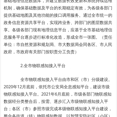
基础地理信息数据库，并建立数据长效更新和系统持续运维
机制，确保基础数据及平台的长期稳定有效，为各级各部门
提供基础地图及其他功能的接口调用服务。通过全市统一的
政务信息资源共享平台，实现跨业务、跨部门的图层数据共
享。各级各部门现有地理信息平台，应基于全市基础地理信
息服务平台逐步进行标准化改造，形成全市一张图。（责任
单位：市自然资源和规划局、市大数据局会同各区、市人民
政府，市政府有关部门按职责分工负责）
2.全市物联感知接入平台
全市物联感知接入平台由市和区（市）分级建设。
2020年12月底前，依托市公安局全息感知平台，建设市级
物联感知接入平台。2021年6月底前，市级各部门物联感知
数据经分类整合后，按需、逐步汇入市级物联感知接入平
台；各区（市）参照市级完成本级物联感知接入平台建设，
整合各街道（镇）物联感知数据，以智慧安防社区（小区）