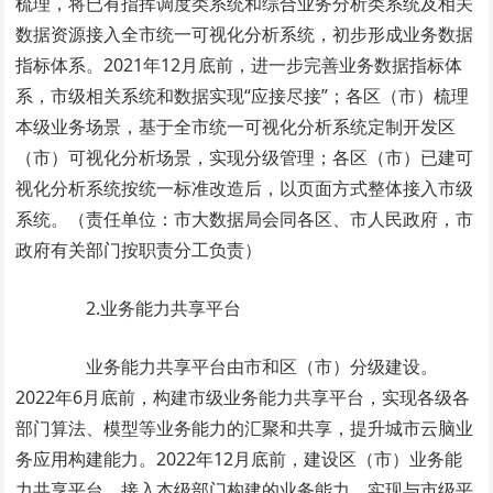
梳理，将已有指挥调度类系统和综合业务分析类系统及相关
数据资源接入全市统一可视化分析系统，初步形成业务数据
指标体系。2021年12月底前，进一步完善业务数据指标体
系，市级相关系统和数据实现“应接尽接”；各区（市）梳理
本级业务场景，基于全市统一可视化分析系统定制开发区
（市）可视化分析场景，实现分级管理；各区（市）已建可
视化分析系统按统一标准改造后，以页面方式整体接入市级
系统。（责任单位：市大数据局会同各区、市人民政府，市
政府有关部门按职责分工负责）
2.业务能力共享平台
业务能力共享平台由市和区（市）分级建设。
2022年6月底前，构建市级业务能力共享平台，实现各级各
部门算法、模型等业务能力的汇聚和共享，提升城市云脑业
务应用构建能力。2022年12月底前，建设区（市）业务能
力共享平台，接入本级部门构建的业务能力，实现与市级平