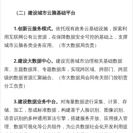
（二）建设城市云脑基础平台
1.
创新云服务模式。
依托现有政务云基础设施，探索利
用互联网公有云资源，在保障数据安全可控的基础上，支撑
城市云脑各类业务应用。（市大数据局负责）
2.
建设大数据中心。
建设完善城市治理相关基础数据
库、主题数据库、专题数据库，实现跨区域、跨部门、跨层
级的数据资源汇聚融合。（市大数据局会同有关部门按职责
分工负责）
3.
建设数据业务中台。
对海量数据进行采集、计算、存
储、加工，形成标准数据，构建基于人脸识别、图像识别、
语音识别的多种通用算法引擎，搭建服务开放、应用接入管
理、数据可视化等公共组件，为公共数据社会化开发利用提