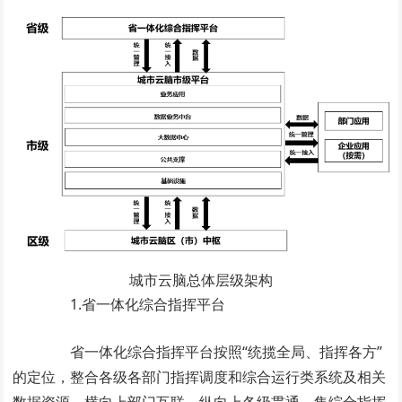
城市云脑总体层级架构
1.省一体化综合指挥平台
省一体化综合指挥平台按照“统揽全局、指挥各方”
的定位，整合各级各部门指挥调度和综合运行类系统及相关