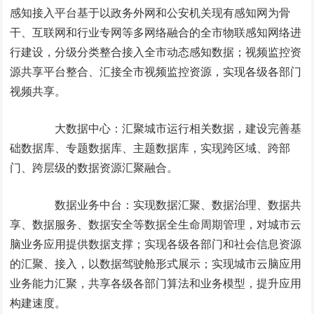
感知接入平台基于以政务外网和公安机关现有感知网为骨
干、互联网和行业专网等多网络融合的全市物联感知网络进
行建设，分级分类整合接入全市动态感知数据；视频监控资
源共享平台整合、汇接全市视频监控资源，实现各级各部门
视频共享。
大数据中心：汇聚城市运行相关数据，建设完善基
础数据库、专题数据库、主题数据库，实现跨区域、跨部
门、跨层级的数据资源汇聚融合。
数据业务中台：实现数据汇聚、数据治理、数据共
享、数据服务、数据安全等数据全生命周期管理，对城市云
脑业务应用提供数据支撑；实现各级各部门和社会信息资源
的汇聚、接入，以数据驾驶舱形式展示；实现城市云脑应用
业务能力汇聚，共享各级各部门算法和业务模型，提升应用
构建速度。