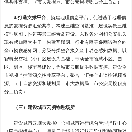
供共性支撑。（市大数据局、市公安局按职责分工负责）
4.
打造支撑平台。
搭建地理信息平台，促进基于地理信
息的数据资源汇聚共享。构建三维空间基准，建设实景三维
模型底图，推进实景三维青岛建设。以政务外网和公安机关
现有感知网为主干，构建互联网、行业专网等多网络融合的
全市物联感知网，分级分类整合接入全市动态感知数据。以
智慧安防社（小）区建设为基础，带动全市智慧小区、园
区、街区、楼宇等建设，为城市云脑提供数据支撑。建设全
市视频监控资源交换共享平台，整合、汇接全市监控视频资
源。（市自然资源和规划局、市大数据局、市公安局按职责
分工负责）
（三）建设城市云脑物理场所
建设城市云脑大数据中心和城市运行综合管理指挥中心
（应急指挥中心），满足日常城市运行状态监测和协同联动