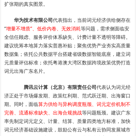
扩张期的真实图景。
华为技术有限公司
代表指出，当前词元经济供给侧存在
“
增量不增质”、低价内卷、无效消耗
等问题，需求侧面临安
全信任顾虑、服务评价体系缺失、计费计量不透明等障碍。
建议统筹本地算力落实普惠补贴；聚焦优势产业夯实高质量
数据集；依托公共数据平台搭建省级数据智能底座，建立词
元质量评估标准；依托粤港澳大湾区数据跨境政策优势打造
词元出海广东名片。
腾讯云计算（北京）有限责任公司
代表认为词元经
济正处于市场爆发期、政策红利期、范式跃迁期、出海窗口
期。同时，面临
算力供给与异构调度瓶颈、词元定价机制不
完善、流通标准缺失、出海合规挑战
等问题瓶颈。建议广东
率先制定词元定义、计量、结算、质量四类地方标准，加快
词元经济基础设施建设，鼓励公有云与私有云协同发展城市