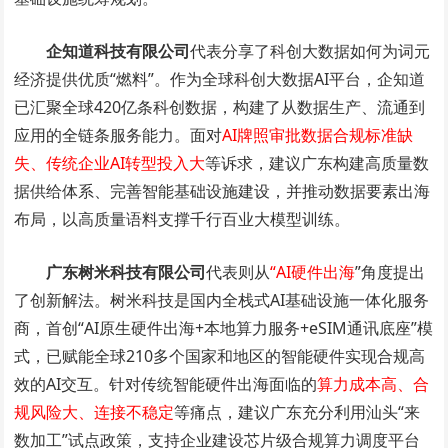
企知道科技有限公司
代表分享了科创大数据如何为词元
经济提供优质“燃料”。作为全球科创大数据AI平台，企知道
已汇聚全球420亿条科创数据，构建了从数据生产、流通到
应用的全链条服务能力。面对
AI牌照审批数据合规标准缺
失、传统企业AI转型投入大
等诉求，建议广东构建高质量数
据供给体系、完善智能基础设施建设，并推动数据要素出海
布局，以高质量语料支撑千行百业大模型训练。
广东树米科技有限公司
代表则从
“AI硬件出海
”角度提出
了创新解法。树米科技是国内全栈式AI基础设施一体化服务
商，首创“AI原生硬件出海+本地算力服务+eSIM通讯底座”模
式，已赋能全球210多个国家和地区的智能硬件实现合规高
效的AI交互。针对传统智能硬件出海面临的
算力成本高、合
规风险大、连接不稳定
等痛点，建议广东充分利用汕头“来
数加工”试点政策，支持企业建设芯片级合规算力调度平台