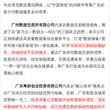
与全球无断连通讯网络，让“中国智造”的AI硬件带着广东的
算力与数据服务走向世界。
广州数据交易所有限公司
代表从数据交易枢纽视角，阐
述了从“算力云—数据云—AI云”的三级跃迁趋势，表示公司
正加快建设高质量数据集综合服务平台，打造“数据储备+需
求对接+场景落地”的一体化载体。针对
当前词元基础设施缺
失、高端供给不足的痛点
，建议广东依托数据交易所优势，
提质词元供给、优化智能基建、完善流通体系，并重点探索
“一带一路”词元出海合规通道，将广东打造成为全国词元流
通核心枢纽。
广东粤财创业投资有限公司
代表从“耐心资本”视角点
出广东词元经济的比较优势与短板。目前，广东制造业场景
优势独一无二，但
高质量公共数据开放程度相对滞后、顶尖
AI基础研究人才仍有短板、词元流通交易的基础性规则尚不