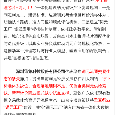
推理芯片规模化商用的关键基础设施。建议广东将“
本土推
理芯片+词元工厂
”一体化建设纳入省级产业统筹规划：一是
制定词元工厂建设标准、运营细则与全维度评价指标体系，
明确技术路线、准入门槛和绩效评估机制。二是建立“词元
工厂+场景应用”揭榜挂帅制度，依托政务数字化、智能制
造、城市治理等真实场景，反向牵引本土推理芯片适配优化
与迭代升级，以真实业务负载驱动词元产能规模化释放。三
是推动本土推理芯片与行业大模型、垂直应用的深度耦合，
共建“国模国芯”推理生态。
深圳迅策科技股份有限公司
代表聚焦
词元流通交易生
态的缺失
痛点，提出当前词元经济发展存在四大制约：
行业
标准体系缺位、合规落地细则不足、优质垂类词元供给紧
缺、新型计价商业模式缺少试点支撑
。建议广东依托现有数
据交易载体培育词元流通生态，出台专项政策扶持
垂直行业
“词元工厂”
建设，并将“词元工厂”纳入广东省一体化大数据
基础设施统筹规划。