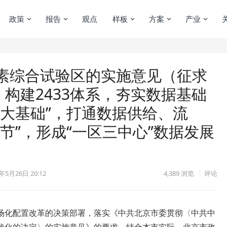
政策
报告
观点
样板
方案
产业
素综合试验区的实施意见（征求
，构建2433体系，夯实数据基础
两大基础”，打通数据供给、流
节”，形成“一区三中心”数据发展
年5月26日 20:12
4,389
浏览
评论
场化配置改革的决策部署，落实《中共北京市委贯彻〈中共中