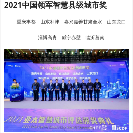
2021中国领军智慧县级城市奖
重庆丰都 山东利津 嘉兴嘉善甘肃合水 山东龙口
淄博高青 咸宁赤壁 临沂莒南