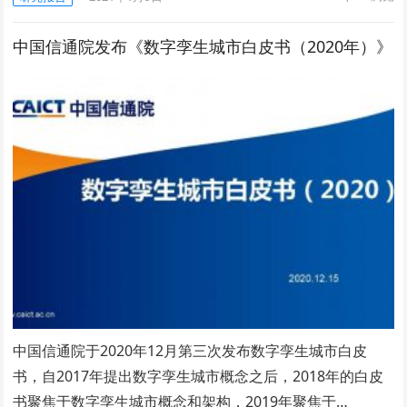
中国信通院发布《数字孪生城市白皮书（2020年）》
中国信通院于2020年12月第三次发布数字孪生城市白皮
书，自2017年提出数字孪生城市概念之后，2018年的白皮
书聚焦于数字孪生城市概念和架构，2019年聚焦于…