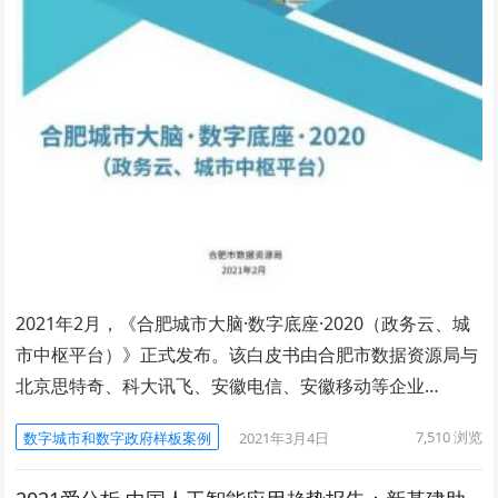
2021年2月，《合肥城市大脑·数字底座·2020（政务云、城
市中枢平台）》正式发布。该白皮书由合肥市数据资源局与
北京思特奇、科大讯飞、安徽电信、安徽移动等企业…
7,510
浏览
数字城市和数字政府样板案例
2021年3月4日