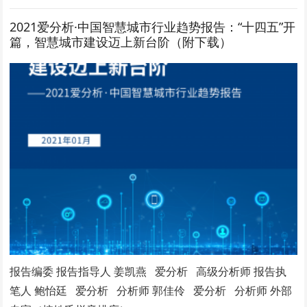
2021爱分析·中国智慧城市行业趋势报告：“十四五”开
篇，智慧城市建设迈上新台阶（附下载）
报告编委 报告指导人 姜凯燕 爱分析 高级分析师 报告执
笔人 鲍怡廷 爱分析 分析师 郭佳伶 爱分析 分析师 外部