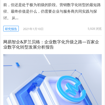
前，但还是处于极为初级的阶段。营销数字化转型的最短路
径、最终价值是什么，仍需要企业与服务商共同实践与探
讨。 从…
5,928
浏览
研究报告
2021年1月10日
网易智企&罗兰贝格：企业数字化升级之路—百家企
业数字化转型发展分析报告