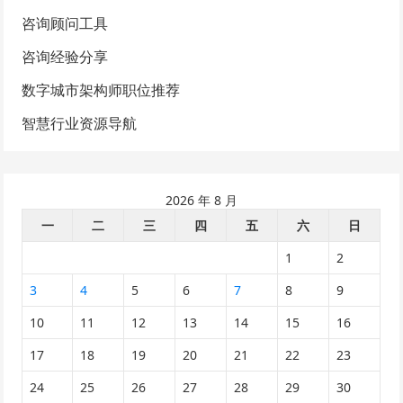
咨询顾问工具
咨询经验分享
数字城市架构师职位推荐
智慧行业资源导航
2026 年 8 月
一
二
三
四
五
六
日
1
2
3
4
5
6
7
8
9
10
11
12
13
14
15
16
17
18
19
20
21
22
23
24
25
26
27
28
29
30