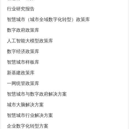
行业研究报告
智慧城市（城市全域数字化转型）政策库
数字政府政策库
人工智能大模型政策库
数字经济政策库
智慧城市样板库
新基建政策库
一网统管政策库
智慧城市与数字政府解决方案
城市大脑解决方案
智慧城市行业解决方案
企业数字化转型方案