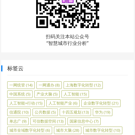
扫码关注本站公众号
“智慧城市行业分析”
标签云
一网统管
(14)
一网通办
(8)
上海数字化转型
(12)
中国系统
(5)
产业大脑
(5)
人工智能
(15)
人工智能+行动
(15)
人工智能产业
(6)
企业数字化转型
(21)
信通院
(10)
公共数据
(5)
十四五规划
(13)
华为
(19)
单志广
(9)
可信数据空间
(13)
国家信息中心
(7)
城市全域数字化转型
(6)
城市大脑
(28)
城市数字化转型
(10)