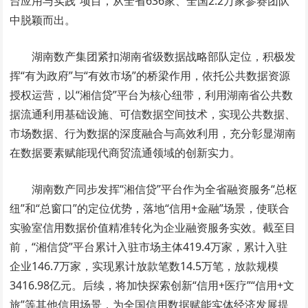
台应用与实践”项目，从全省636家、全国2.2万家参赛团队
中脱颖而出。
湖南数产集团紧扣湖南省级数据战略部队定位，积极发
挥“有为政府”与“有效市场”的桥梁作用，依托公共数据资源
授权运营，以“湘信贷”平台为核心纽带，利用湖南省公共数
据流通利用基础设施、可信数据空间技术，实现公共数据、
市场数据、行为数据的深度融合与高效利用，充分彰显湖南
在数据要素赋能现代商贸流通领域的创新实力。
湖南数产同步发挥“湘信贷”平台作为全省融资服务“总枢
纽”和“总窗口”的定位优势，落地“信用+金融”场景，使联合
实验室信用数据价值精准转化为企业融资服务实效。截至目
前，“湘信贷”平台累计入驻市场主体419.4万家，累计入驻
企业146.7万家，实现累计放款笔数14.5万笔，放款规模
3416.98亿元。后续，将加快探索创新“信用+医疗”“信用+文
旅”等其他信用场景，为全国信用数据赋能实体经济发展提