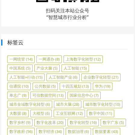
扫码关注本站公众号
“智慧城市行业分析”
标签云
一网统管
(14)
一网通办
(8)
上海数字化转型
(12)
中国系统
(5)
产业大脑
(5)
人工智能
(15)
人工智能+行动
(15)
人工智能产业
(6)
企业数字化转型
(21)
信通院
(10)
公共数据
(5)
十四五规划
(13)
华为
(19)
单志广
(9)
可信数据空间
(13)
国家信息中心
(7)
城市全域数字化转型
(6)
城市大脑
(28)
城市数字化转型
(10)
大数据
(8)
大模型
(6)
工业互联网
(12)
数字中国
(11)
数字乡村
(9)
数字化改革
(20)
数字化转型
(16)
数字广东
(5)
数字政府
(56)
数字经济
(34)
数据治理
(6)
数据要素
(43)