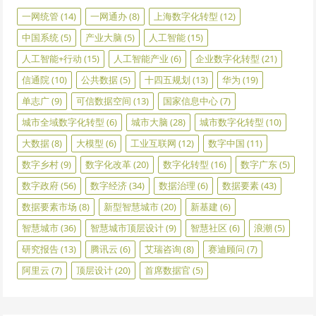
一网统管
(14)
一网通办
(8)
上海数字化转型
(12)
中国系统
(5)
产业大脑
(5)
人工智能
(15)
人工智能+行动
(15)
人工智能产业
(6)
企业数字化转型
(21)
信通院
(10)
公共数据
(5)
十四五规划
(13)
华为
(19)
单志广
(9)
可信数据空间
(13)
国家信息中心
(7)
城市全域数字化转型
(6)
城市大脑
(28)
城市数字化转型
(10)
大数据
(8)
大模型
(6)
工业互联网
(12)
数字中国
(11)
数字乡村
(9)
数字化改革
(20)
数字化转型
(16)
数字广东
(5)
数字政府
(56)
数字经济
(34)
数据治理
(6)
数据要素
(43)
数据要素市场
(8)
新型智慧城市
(20)
新基建
(6)
智慧城市
(36)
智慧城市顶层设计
(9)
智慧社区
(6)
浪潮
(5)
研究报告
(13)
腾讯云
(6)
艾瑞咨询
(8)
赛迪顾问
(7)
阿里云
(7)
顶层设计
(20)
首席数据官
(5)