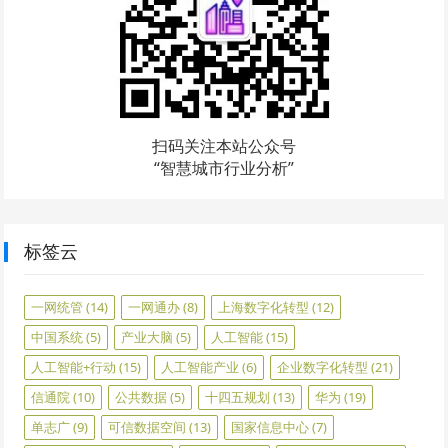
扫码关注本站公众号
“智慧城市行业分析”
标签云
一网统管
(14)
一网通办
(8)
上海数字化转型
(12)
中国系统
(5)
产业大脑
(5)
人工智能
(15)
人工智能+行动
(15)
人工智能产业
(6)
企业数字化转型
(21)
信通院
(10)
公共数据
(5)
十四五规划
(13)
华为
(19)
单志广
(9)
可信数据空间
(13)
国家信息中心
(7)