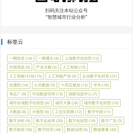
扫码关注本站公众号
“智慧城市行业分析”
标签云
一网统管
(14)
一网通办
(8)
上海数字化转型
(12)
中国系统
(5)
产业大脑
(5)
人工智能
(15)
人工智能+行动
(15)
人工智能产业
(6)
企业数字化转型
(21)
信通院
(10)
公共数据
(5)
十四五规划
(13)
华为
(19)
单志广
(9)
可信数据空间
(13)
国家信息中心
(7)
城市全域数字化转型
(6)
城市大脑
(28)
城市数字化转型
(10)
大数据
(8)
大模型
(6)
工业互联网
(12)
数字中国
(11)
数字乡村
(9)
数字化改革
(20)
数字化转型
(16)
数字广东
(5)
数字政府
(56)
数字经济
(34)
数据治理
(6)
数据要素
(43)