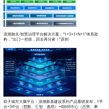
浪潮御夫-智慧治理平台解决方案：“1+3+1+N+1”体系架
构，“出门一把抓，回去再分家！”原则
双子城市大脑平台：浪潮新基建设系列产品重磅发布，1平
台+3中台（慧数、汇智、惠用）+4协同中心（态势、事