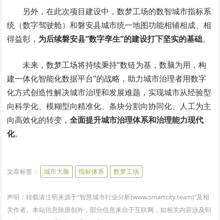
另外，在此次项目建设中，数梦工场的数智城市指标系
统（数字驾驶舱）和磐安县城市统一地图功能相辅相成、相
得益彰，
为后续磐安县“数字孪生”的建设打下坚实的基础
。
未来，数梦工场将持续秉持“数链为基，数脑为用，构
建一体化智能化数据平台”的战略，助力城市治理者用数字
化方式创造性解决城市治理和发展难题，实现城市从经验型
向科学化、模糊型向精准化、条块分割向协同化、人工为主
向高效化的转变，
全面提升城市治理体系和治理能力现代
化
。
www.smartcity.team
文章标签：
城市大脑
指标体系
数梦工场
声明：转载请注明来源于“智慧城市行业分析(www.smartcity.team)”及相
关作者。本站信息除原创外，部分信息来自于互联网，如相关内容涉及到