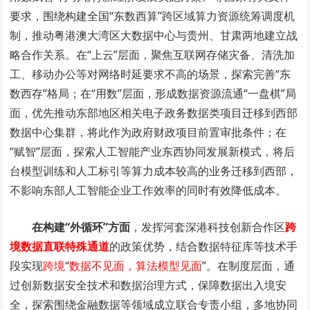
要求，围绕构建全国“东数西算”跨区域算力资源统筹调度机
制，推动粤港澳大湾区大数据中心与贵州、甘肃两地建立战
略合作关系。在“上云”层面，聚焦互联网存储灾备、清洗加
工、移动办公等对网络时延要求不高的场景，探索完善“东
数西存”格局；在“用数”层面，形成数据资源流通“一盘棋”局
面，优先推动东部地区相关电子政务数据类项目迁移到西部
数据中心集群，将此作为政府财政项目前置审批条件；在
“赋智”层面，探索人工智能产业东西协同发展新模式，将后
台模型训练和人工标引等算力成本较高的业务迁移到西部，
不影响东部人工智能企业工作效率的同时有效降低成本。
在构建“外循环”方面
，发挥河套深港科技创新合作区
跨
境数据直联特殊通道
的政策优势，结合数据特征库等技术手
段实现
跨境
“
数据不见面，算法模型见面
”。在制度层面，通
过创新数据安全技术和数据治理方式，保障数据出入境安
全，探索围绕金融数据等领域成立联合专责小组，多地协同