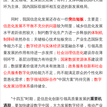
环为主体、国内国际双循环相互促进的新发展格局。
同时，我国信息化发展还存在一些
突出短板
，主要是：
信息化发展不平衡不充分的问题
较为明显，城乡信息化发展
水平差距依然较大；制约数字化生产力进一步释放的
体制机
制障碍
依然存在；关键核心技术短板突出，产业生态国际竞
争能力不足；
数字经济与实体经济
深度融合不够，引领高质
量发展的作用有待进一步发挥；
社会治理信息化
建设存在薄
弱环节，基层治理能力有待提升；
国家数据资源体系
建设滞
后，数据要素价值潜力尚未有效激活；
政务服务创新和社会
公共服务数字化
供给能力不足，尚不能满足群众的个性化和
普惠化需求；
数字领域国际合作
“中国方案”尚待完善；
数字
化发展治理体系
亟待健全。
“十四五”时期，是信息化创新引领高质量发展的
重要机
遇期
，要加快建设数字中国，大力发展数字经济，推动产业