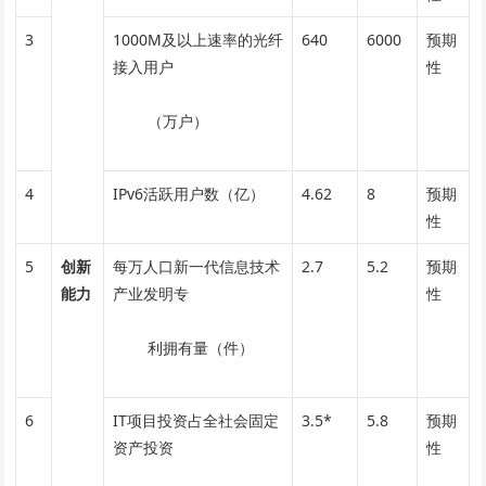
3
1000M及以上速率的光纤
640
6000
预期
接入用户
性
（万户）
4
IPv6活跃用户数（亿）
4.62
8
预期
性
5
创新
每万人口新一代信息技术
2.7
5.2
预期
能力
产业发明专
性
利拥有量（件）
6
IT项目投资占全社会固定
3.5*
5.8
预期
资产投资
性