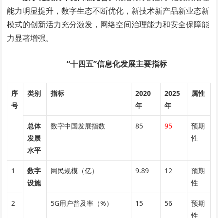
能力明显提升，数字生态不断优化，新技术新产品新业态新
模式的创新活力充分激发，网络空间治理能力和安全保障能
力显著增强。
“十四五”信息化发展主要指标
序
类别
指标
2020
2025
属性
号
年
年
总体
数字中国发展指数
85
95
预期
发展
性
水平
1
数字
网民规模（亿）
9.89
12
预期
设施
性
2
5G用户普及率（%）
15
56
预期
性