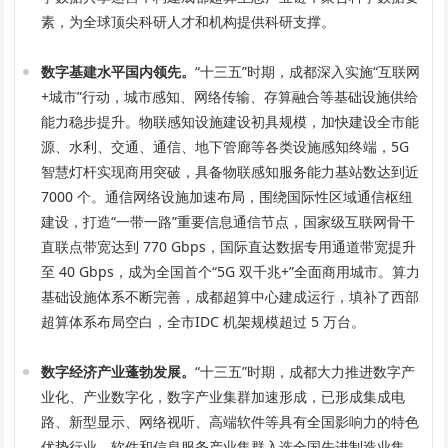
素，为全球顶尖科研人才和机构提供科研支撑。
数字基建水平国内领先。
“十三五”时期，成都深入实施“互联网
+城市”行动，城市感知、网络传输、存算融合等基础设施供给
能力稳步提升。物联感知设施建设初具规模，加快建设全市能
源、水利、交通、通信、地下管廊等各类设施感知终端，5G
智慧灯杆实现商用突破，具备物联感知服务能力基站数达到近
7000 个。通信网络设施加速布局，围绕国际性区域通信枢纽
建设，打造“一带一路”重要信息通信节点，国家级互联网骨干
直联点带宽达到 770 Gbps，国际直达数据专用通道带宽提升
至 40 Gbps，成为全国首个“5G 双千兆+”全面商用城市。算力
基础设施体系不断完善，成都超算中心建成运行，填补了西部
超算体系布局空白，全市IDC 机架规模超过 5 万台。
数字经济产业蓬勃发展。
“十三五”时期，成都大力推进数字产
业化、产业数字化，数字产业集群加速形成，已形成集成电
路、新型显示、网络视听、高端软件等具有全国影响力的特色
优势行业，软件和信息服务产业集群入选全国先进制造业集