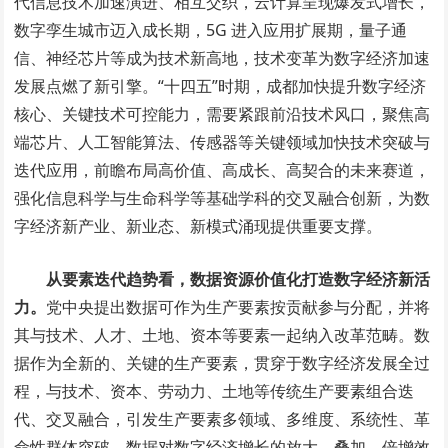
代信息技术加速演进、相互交织，云计算呈现爆发式增长，
数字孪生城市迈入成长期，5G 进入应用扩展期，量子通
信、神经芯片等成为技术新高地，技术变革为数字经济加速
发展点燃了新引擎。“十四五”时期，成都加快提升数字经济
核心、关键技术可控能力，需要紧跟前沿技术风口，聚焦高
端芯片、人工智能算法、传感器等关键领域加快技术突破与
迭代应用，前瞻布局高价值、高成长、高契合的未来赛道，
强化信息科学与生命科学等基础学科的交叉融合创新，为数
字经济新产业、新业态、新模式涌现提供重要支撑。
从要素迭代趋势看，数据资源价值化打造数字经济新活
力。
党中央提出数据可作为生产要素按贡献参与分配，并将
其与技术、人才、土地、资本等要素一起纳入改革范畴。数
据作为全新的、关键的生产要素，贯穿于数字经济发展全过
程，与技术、资本、劳动力、土地等传统生产要素组合迭
代、交叉融合，引发生产要素多领域、多维度、系统性、革
命性群体突破，数据对数字经济增长的放大、叠加、倍增效