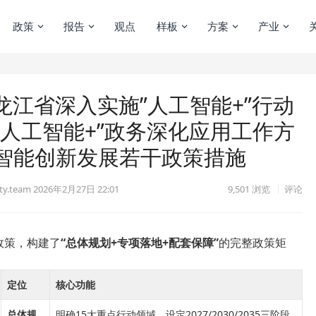
政策
报告
观点
样板
方案
产业
龙江省深入实施”人工智能+”行动
人工智能+”政务深化应用工作方
智能创新发展若干政策措施
y.team
2026年2月27日 22:01
9,501
浏览
评论
政策，构建了
“总体规划+专项落地+配套保障”
的完整政策矩
定位
核心功能
总体规
明确15大重点行动领域，设定2027/2030/2035三阶段