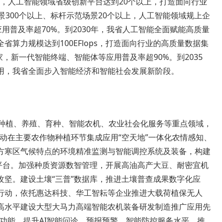
ops，人工智能领域省级创新平台达到20个以上，打造面向行业
景300个以上、标杆示范场景20个以上，人工智能领域规上企
用普及率超70%。到2030年，我省人工智能全面赋能高质量
算力规模达到100EFlops，打造面向行业的高质量数据集
家，新一代智能终端、智能体等应用普及率超90%。到2035
用，我省全面步入智能经济和智能社会发展新阶段。
赋能种植、养殖、育种、智能农机、农业社会化服务等重点领域，
推动在主要农作物种植环节集成应用“空天地”一体化农情感知、
方寒区气候特点的环境精准监测与智能调控系统及装备，构建
殖平台。加强种质资源数智管理，开展高油高产大豆、耐密宜机
攻坚。建设土壤“三普”数据库，推进土壤普查成果数字化应
行动，依托惠达科技、华工智耘等企业推进大载荷植保无人
高水平建设大型大马力高端智能农机装备研发制造推广应用先
PP功能，提升AI智能问诊、预报预警、智能防控服务水平，推