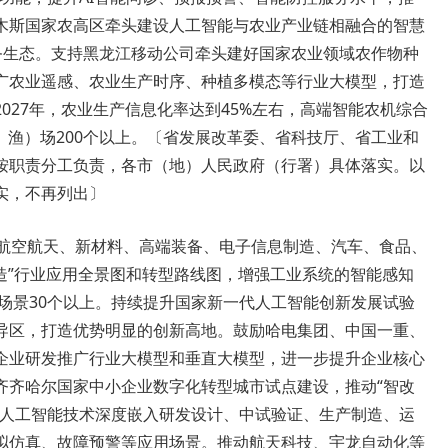
木斯国家农高区牵头建设人工智能与农业产业链相融合的智慧
服务生态。支持黑龙江移动公司牵头建好国家农业领域农作物种
广农业遥感、农业生产时序、种植多模态等行业大模型，打造
027年，农业生产信息化率达到45%左右，高端智能农机综合
、渔）场200个以上。〔省发展改革委、省科技厅、省工业和
按职责分工负责，各市（地）人民政府（行署）具体落实。以
实，不再列出〕
赋能航空航天、新材料、高端装备、电子信息制造、汽车、食品、
造”行业应用全景图和转型路线图，增强工业系统的智能感知
用场景30个以上。持续提升国家新一代人工智能创新发展试验
导区，打造优势明显的创新高地。鼓励哈电集团、中国一重、
企业研发推广行业大模型和垂直大模型，进一步提升企业核心
齐齐哈尔国家中小企业数字化转型城市试点建设，推动“智改
进人工智能技术深度嵌入研发设计、中试验证、生产制造、运
拟仿真、故障预警等应用场景。推动航天科技、宇龙自动化等