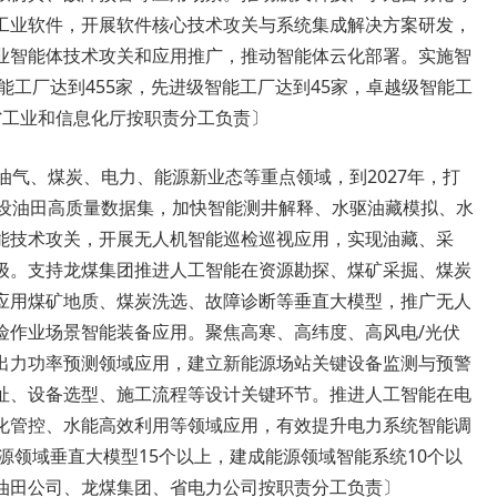
工业软件，开展软件核心技术攻关与系统集成解决方案研发，
业智能体技术攻关和应用推广，推动智能体云化部署。实施智
能工厂达到455家，先进级智能工厂达到45家，卓越级智能工
省工业和信息化厅按职责分工负责〕
能油气、煤炭、电力、能源新业态等重点领域，到2027年，打
建设油田高质量数据集，加快智能测井解释、水驱油藏模拟、水
能技术攻关，开展无人机智能巡检巡视应用，实现油藏、采
级。支持龙煤集团推进人工智能在资源勘探、煤矿采掘、煤炭
应用煤矿地质、煤炭洗选、故障诊断等垂直大模型，推广无人
险作业场景智能装备应用。聚焦高寒、高纬度、高风电/光伏
出力功率预测领域应用，建立新能源场站关键设备监测与预警
址、设备选型、施工流程等设计关键环节。推进人工智能在电
化管控、水能高效利用等领域应用，有效提升电力系统智能调
能源领域垂直大模型15个以上，建成能源领域智能系统10个以
油田公司、龙煤集团、省电力公司按职责分工负责〕