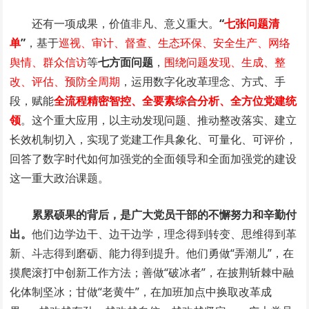
还有一项成果，价值非凡、意义重大。
“
七张问题清
单
”
，基于
巡视、审计、督查、生态环保、安全生产、网络
舆情、群众信访
等
七方面问题
，
围绕问题发现、生成、整
改、评估、预防全周期
，运用数字化改革理念、方式、手
段，赋能
全流程精密智控、全要素综合分析、全方位党建统
领
。这个重大应用，以主动发现问题、推动整改落实、建立
长效机制切入，实现了党建工作具象化、可量化、可评价，
回答了数字时代如何加强党的全面领导和全面加强党的建设
这一重大政治课题。
累累硕果的背后，是广大党员干部的不懈努力和辛勤付
出。
他们边学边干、边干边学，理念得到转变、思维得到革
新、斗志得到磨砺、能力得到提升。他们勇做“弄潮儿”，在
摸爬滚打中创新工作方法；善做“破冰者”，在披荆斩棘中融
化体制坚冰；甘做“老黄牛”，在加班加点中换取改革成