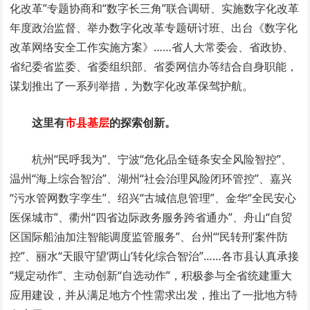
化改革”专题协商和“数字长三角”联合调研、实施数字化改革
年度政治监督、举办数字化改革专题研讨班、出台《数字化
改革网络安全工作实施方案》……省人大常委会、省政协、
省纪委省监委、省委组织部、省委网信办等结合自身职能，
谋划推出了一系列举措，为数字化改革保驾护航。
这里有
市县基层
的探索创新。
杭州“民呼我为”、宁波“危化品全链条安全风险智控”、
温州“海上综合智治”、湖州“社会治理风险闭环管控”、嘉兴
“污水管网数字孪生”、绍兴“古城信息管理”、金华“全民安心
医保城市”、衢州“四省边际政务服务跨省通办”、舟山“自贸
区国际船油加注智能调度监管服务”、台州“‘民转刑’案件防
控”、丽水“天眼守望‘两山’转化综合智治”……各市县认真承接
“规定动作”、主动创新“自选动作”，积极参与全省统建重大
应用建设，并从满足地方个性需求出发，推出了一批地方特