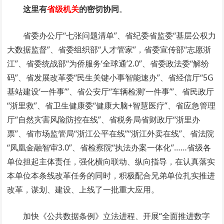
这里有
省级机关
的密切协同
。
省委办公厅“七张问题清单”、省纪委省监委“基层公权力
大数据监督”、省委组织部“人才管家”，省委宣传部“志愿浙
江”、省委统战部“为侨服务‘全球通’2.0”、省委政法委“解纷
码”、省发展改革委“民生关键小事智能速办”、省经信厅“5G
基站建设‘一件事’”、省公安厅“车辆检测‘一件事’”、省民政厅
“浙里救”、省卫生健康委“健康大脑+智慧医疗”、省应急管理
厅“自然灾害风险防控在线”、省税务局省财政厅“浙里办
票”、省市场监管局“浙江公平在线”“浙江外卖在线”、省法院
“凤凰金融智审3.0”、省检察院“执法办案一体化”……省级各
单位担起主体责任，强化横向联动、纵向指导，在认真落实
本单位本条线改革任务的同时，积极配合兄弟单位扎实推进
改革，谋划、建设、上线了一批重大应用。
加快《公共数据条例》立法进程、开展“全面推进数字