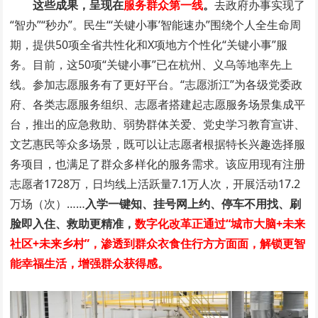
这些成果，呈现在
服务群众第一线
。
去政府办事实现了
“智办”“秒办”。民生“‘关键小事’智能速办”围绕个人全生命周
期，提供50项全省共性化和X项地方个性化“关键小事”服
务。目前，这50项“关键小事”已在杭州、义乌等地率先上
线。参加志愿服务有了更好平台。“志愿浙江”为各级党委政
府、各类志愿服务组织、志愿者搭建起志愿服务场景集成平
台，推出的应急救助、弱势群体关爱、党史学习教育宣讲、
文艺惠民等众多场景，既可以让志愿者根据特长兴趣选择服
务项目，也满足了群众多样化的服务需求。该应用现有注册
志愿者1728万，日均线上活跃量7.1万人次，开展活动17.2
万场（次）……
入学一键知、挂号网上约、停车不用找、刷
脸即入住、救助更精准，
数字化改革正通过“城市大脑+未来
社区+未来乡村”，渗透到群众衣食住行方方面面，解锁更智
能幸福生活，增强群众获得感。